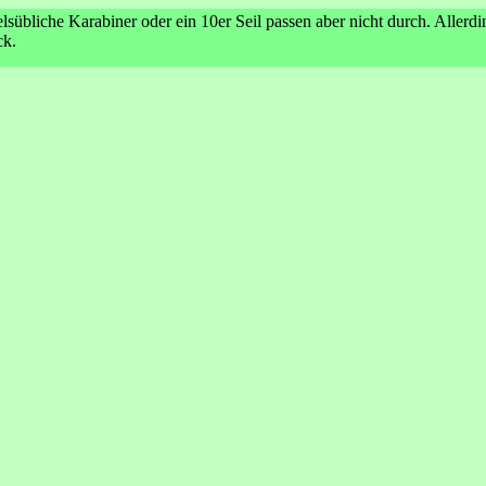
sübliche Karabiner oder ein 10er Seil passen aber nicht durch. Allerd
ck.