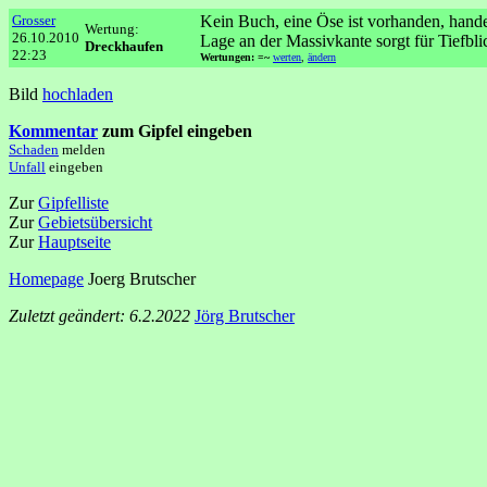
Grosser
Kein Buch, eine Öse ist vorhanden, handel
Wertung:
26.10.2010
Lage an der Massivkante sorgt für Tiefbli
Dreckhaufen
22:23
Wertungen: =~
werten
,
ändern
Bild
hochladen
Kommentar
zum Gipfel eingeben
Schaden
melden
Unfall
eingeben
Zur
Gipfelliste
Zur
Gebietsübersicht
Zur
Hauptseite
Homepage
Joerg Brutscher
Zuletzt geändert: 6.2.2022
Jörg Brutscher