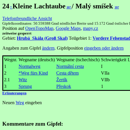
24
Kleine Lachtaube
/ Malý smíšek
7
397
397
Telefonfreundliche Ansicht
Gipfelkoordinaten: 50.559388 Grad nördlicher Breite und 15.172 Grad östlicher
Position auf
OpenTopoMap
,
Google Maps
,
mapy.cz
zeitweise gesperrt
Gebiet:
Hrubá_Skála (Groß Skal)
Teilgebiet 1:
Vordere Felsenstad
Angaben zum Gipfel
ändern
. Gipfelposition
eingeben oder ändern
Wegnr.
Wegname (deutsch)
Wegname (tschechisch)
Schwierigkeit
L
1
Normalweg
Normální cesta
I
2
*Weg fürs Kind
Cesta dětem
VIIa
2.1
Witz
Žertík
VIIb
3
Sprung
Přeskok
1
Erläuterungen
Neuen
Weg
eingeben
Kommentare zum Gipfel: