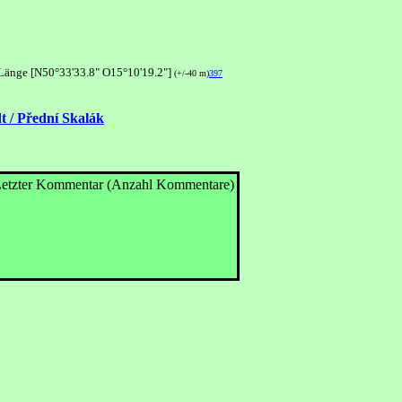
 Länge [N50°33'33.8" O15°10'19.2"]
(+/-40 m)
397
t / Přední Skalák
etzter Kommentar (Anzahl Kommentare)