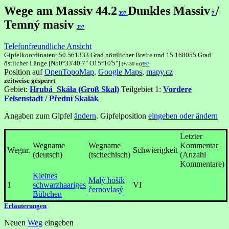
Wege am Massiv 44.2
Dunkles Massiv
/
397
7
Temný masiv
397
Telefonfreundliche Ansicht
Gipfelkoordinaten: 50.561333 Grad nördlicher Breite und 15.168055 Grad
östlicher Länge [N50°33'40.7" O15°10'5"]
(+/-50 m)
397
Position auf
OpenTopoMap
,
Google Maps
,
mapy.cz
zeitweise gesperrt
Gebiet:
Hrubá_Skála (Groß Skal)
Teilgebiet 1:
Vordere
Felsenstadt / Přední Skalák
Angaben zum Gipfel
ändern
. Gipfelposition
eingeben oder ändern
Letzter
Wegname
Wegname
Kommentar
Wegnr.
Schwierigkeit
(deutsch)
(tschechisch)
(Anzahl
Kommentare)
Kleines
Malý hošík
1
schwarzhaariges
VI
černovlasý
Bübchen
Erläuterungen
Neuen
Weg
eingeben