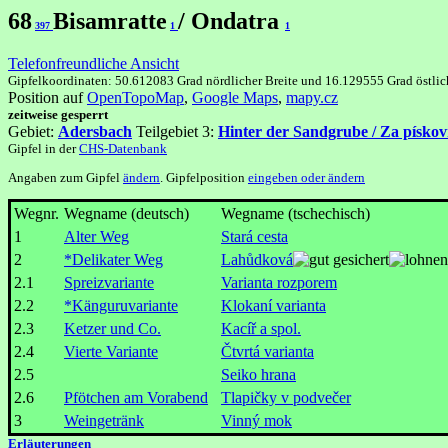
68
Bisamratte
/ Ondatra
397
1
1
Telefonfreundliche Ansicht
Gipfelkoordinaten: 50.612083 Grad nördlicher Breite und 16.129555 Grad östli
Position auf
OpenTopoMap
,
Google Maps
,
mapy.cz
zeitweise gesperrt
Gebiet:
Adersbach
Teilgebiet 3:
Hinter der Sandgrube / Za písko
Gipfel in der
CHS-Datenbank
Angaben zum Gipfel
ändern
. Gipfelposition
eingeben oder ändern
Wegnr.
Wegname (deutsch)
Wegname (tschechisch)
1
Alter Weg
Stará cesta
2
*Delikater Weg
Lahůdková
2.1
Spreizvariante
Varianta rozporem
2.2
*Känguruvariante
Klokaní varianta
2.3
Ketzer und Co.
Kacíř a spol.
2.4
Vierte Variante
Čtvrtá varianta
2.5
Seiko hrana
2.6
Pfötchen am Vorabend
Tlapičky v podvečer
3
Weingetränk
Vinný mok
Erläuterungen