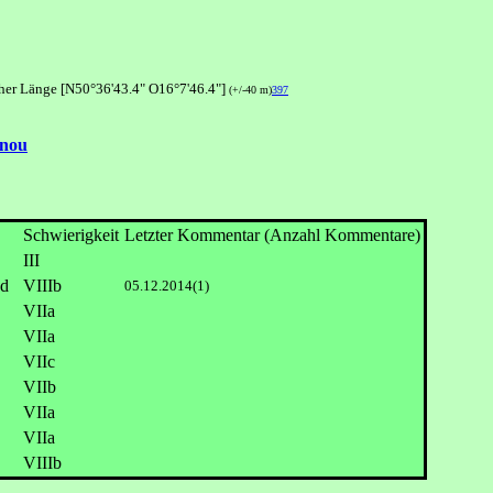
cher Länge [N50°36'43.4" O16°7'46.4"]
(+/-40 m)
397
vnou
Schwierigkeit
Letzter Kommentar (Anzahl Kommentare)
III
VIIIb
05.12.2014(1)
VIIa
VIIa
VIIc
VIIb
VIIa
VIIa
VIIIb