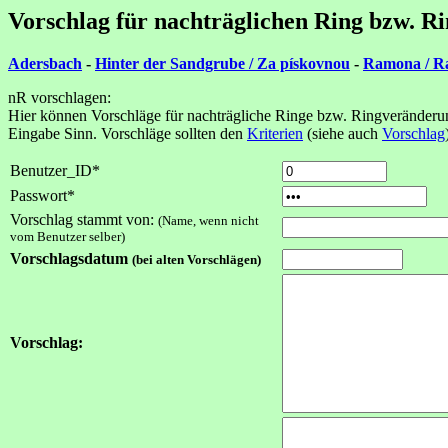
Vorschlag für nachträglichen Ring bzw. R
Adersbach
-
Hinter der Sandgrube / Za pískovnou
-
Ramona / 
nR vorschlagen:
Hier können Vorschläge für nachträgliche Ringe bzw. Ringveränderun
Eingabe Sinn. Vorschläge sollten den
Kriterien
(siehe auch
Vorschlag
Benutzer_ID*
Passwort*
Vorschlag stammt von:
(Name, wenn nicht
vom Benutzer selber)
Vorschlagsdatum
(bei alten Vorschlägen)
Vorschlag: