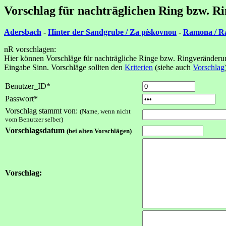
Vorschlag für nachträglichen Ring bzw. R
Adersbach
-
Hinter der Sandgrube / Za pískovnou
-
Ramona / 
nR vorschlagen:
Hier können Vorschläge für nachträgliche Ringe bzw. Ringveränderun
Eingabe Sinn. Vorschläge sollten den
Kriterien
(siehe auch
Vorschlag
Benutzer_ID*
Passwort*
Vorschlag stammt von:
(Name, wenn nicht
vom Benutzer selber)
Vorschlagsdatum
(bei alten Vorschlägen)
Vorschlag: