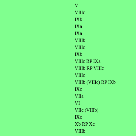
V
VIIIc
IXb
IXa
IXa
VIIIb
VIIIc
IXb
VIIIc RP IXa
VIIIb RP VIIIc
VIIIc
VIIIb (VIIIc) RP IXb
IXc
VIIa
VI
VIIc (VIIIb)
IXc
Xb RP Xc
VIIIb