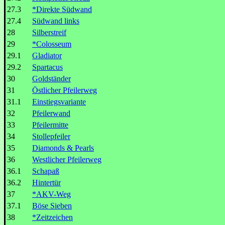
27.3
*Direkte Südwand
27.4
Südwand links
28
Silberstreif
29
*Colosseum
29.1
Gladiator
29.2
Spartacus
30
Goldständer
31
Östlicher Pfeilerweg
31.1
Einstiegsvariante
32
Pfeilerwand
33
Pfeilermitte
34
Stollepfeiler
35
Diamonds & Pearls
36
Westlicher Pfeilerweg
36.1
Schapaß
36.2
Hintertür
37
*AKV-Weg
37.1
Böse Sieben
38
*Zeitzeichen