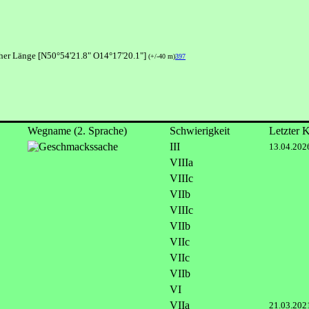
cher Länge [N50°54'21.8" O14°17'20.1"]
(+/-40 m)
397
Wegname (2. Sprache)
Schwierigkeit
Letzter
III
13.04.202
VIIIa
VIIIc
VIIb
VIIIc
VIIb
VIIc
VIIc
VIIb
VI
VIIa
21.03.202