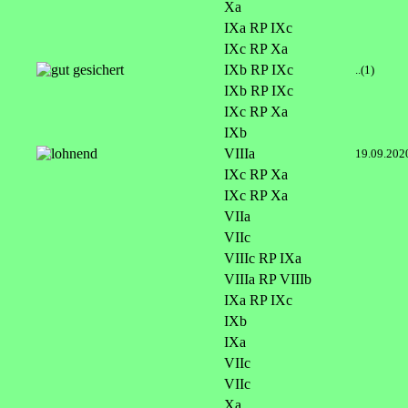
Xa
IXa RP IXc
IXc RP Xa
IXb RP IXc
..(1)
IXb RP IXc
IXc RP Xa
IXb
VIIIa
19.09.202
IXc RP Xa
IXc RP Xa
VIIa
VIIc
VIIIc RP IXa
VIIIa RP VIIIb
IXa RP IXc
IXb
IXa
VIIc
VIIc
Xa