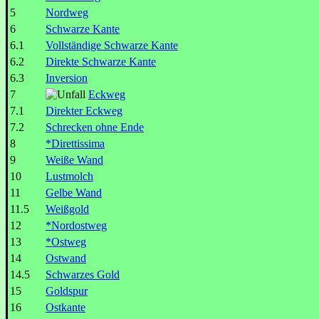
5
Nordweg
6
Schwarze Kante
6.1
Vollständige Schwarze Kante
6.2
Direkte Schwarze Kante
6.3
Inversion
7
Eckweg
7.1
Direkter Eckweg
7.2
Schrecken ohne Ende
8
*Direttissima
9
Weiße Wand
10
Lustmolch
11
Gelbe Wand
11.5
Weißgold
12
*Nordostweg
13
*Ostweg
14
Ostwand
14.5
Schwarzes Gold
15
Goldspur
16
Ostkante