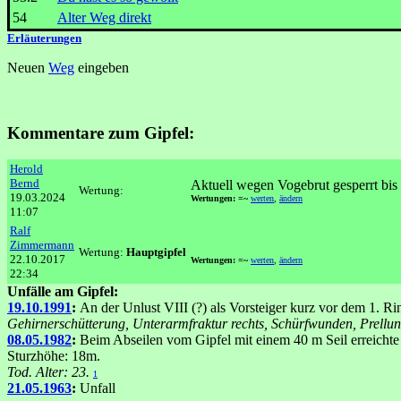
54
Alter Weg direkt
Erläuterungen
Neuen
Weg
eingeben
Kommentare zum Gipfel:
Herold
Bernd
Aktuell wegen Vogebrut gesperrt bis
Wertung:
19.03.2024
Wertungen: =~
werten
,
ändern
11:07
Ralf
Zimmermann
Wertung:
Hauptgipfel
22.10.2017
Wertungen: =~
werten
,
ändern
22:34
Unfälle am Gipfel:
19.10.1991
:
An der Unlust VIII (?) als Vorsteiger kurz vor dem 1. Ri
Gehirnerschütterung, Unterarmfraktur rechts, Schürfwunden, Prellun
08.05.1982
:
Beim Abseilen vom Gipfel mit einem 40 m Seil erreichte
Sturzhöhe: 18m.
Tod. Alter: 23.
1
21.05.1963
:
Unfall