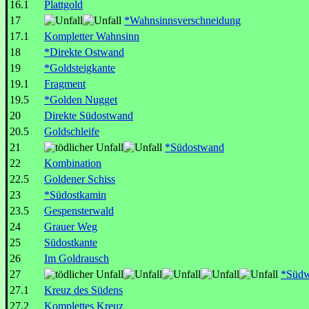
16.1
Plattgold
17
*Wahnsinnsverschneidung
17.1
Kompletter Wahnsinn
18
*Direkte Ostwand
19
*Goldsteigkante
19.1
Fragment
19.5
*Golden Nugget
20
Direkte Südostwand
20.5
Goldschleife
21
*Südostwand
22
Kombination
22.5
Goldener Schiss
23
*Südostkamin
23.5
Gespensterwald
24
Grauer Weg
25
Südostkante
26
Im Goldrausch
27
*Süd
27.1
Kreuz des Südens
27.2
Komplettes Kreuz