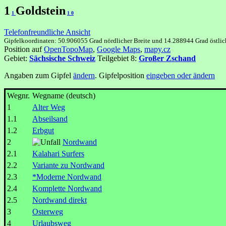
1
Goldstein
1
1
0
Telefonfreundliche Ansicht
Gipfelkoordinaten: 50.906055 Grad nördlicher Breite und 14.288944 Grad östli
Position auf
OpenTopoMap
,
Google Maps
,
mapy.cz
Gebiet:
Sächsische Schweiz
Teilgebiet 8:
Großer Zschand
Angaben zum Gipfel
ändern
. Gipfelposition
eingeben oder ändern
Wegnr.
Wegname (deutsch)
1
Alter Weg
1.1
Abseilsand
1.2
Erbgut
2
Nordwand
2.1
Kalahari Surfers
2.2
Variante zu Nordwand
2.3
*Moderne Nordwand
2.4
Komplette Nordwand
2.5
Nordwand direkt
3
Osterweg
4
Urlaubsweg