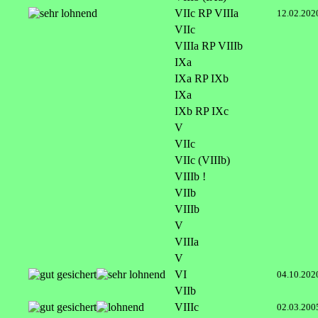
VIIc RP VIIIa
12.02.202
VIIc
VIIIa RP VIIIb
IXa
IXa RP IXb
IXa
IXb RP IXc
V
VIIc
VIIc (VIIIb)
VIIIb !
VIIb
VIIIb
V
VIIIa
V
VI
04.10.202
VIIb
VIIIc
02.03.200