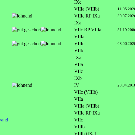
IXc
VIIIa (VIIIb)
11.05.202
VIIIc RP IXa
30.07.202
IXa
VIIc RP VIIIa
31.10.200
VIIIa
VIIIc
08.06.202
VIIb
IXa
VIIa
VIIc
IXb
IV
23.04.201
VIIc (VIIIb)
VIIa
VIIIa (VIIIb)
VIIIc RP IXa
wand
VIIc
VIIIb
VIIIb (IXa)