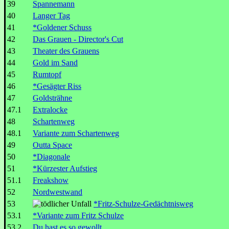
39
Spannemann
40
Langer Tag
41
*Goldener Schuss
42
Das Grauen - Director's Cut
43
Theater des Grauens
44
Gold im Sand
45
Rumtopf
46
*Gesägter Riss
47
Goldsträhne
47.1
Extralocke
48
Schartenweg
48.1
Variante zum Schartenweg
49
Outta Space
50
*Diagonale
51
*Kürzester Aufstieg
51.1
Freakshow
52
Nordwestwand
53
*Fritz-Schulze-Gedächtnisweg
53.1
*Variante zum Fritz Schulze
53.2
Du hast es so gewollt