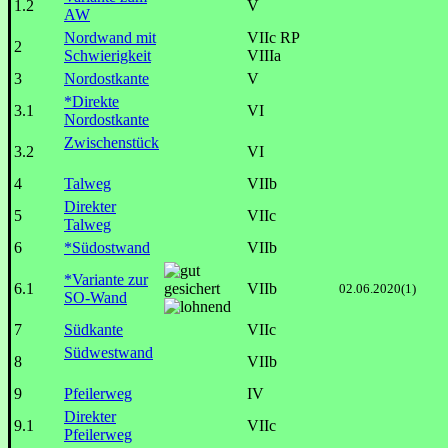
1.2
V
AW
Nordwand mit
VIIc RP
2
Schwierigkeit
VIIIa
3
Nordostkante
V
*Direkte
3.1
VI
Nordostkante
Zwischenstück
3.2
VI
4
Talweg
VIIb
Direkter
5
VIIc
Talweg
6
*Südostwand
VIIb
*Variante zur
6.1
VIIb
02.06.2020(1)
SO-Wand
7
Südkante
VIIc
Südwestwand
8
VIIb
9
Pfeilerweg
IV
Direkter
9.1
VIIc
Pfeilerweg