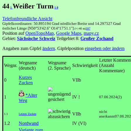
44
Weißer Turm
1
1
0
Telefonfreundliche Ansicht
Gipfelkoordinaten: 50.895194 Grad nördlicher Breite und 14.297527 Grad
östlicher Länge [N50°53'42.6" O14°17'51.1"]
(+/-40 m)
397
Position auf
OpenTopoMap
,
Google Maps
,
mapy.cz
Gebiet:
Sächsische Schweiz
Teilgebiet 8:
Großer Zschand
Angaben zum Gipfel
ändern
. Gipfelposition
eingeben oder ändern
Letzter Komment
Wegname
Wegname
Wegnr.
Schwierigkeit
(Anzahl
(deutsch)
(2. Sprache)
Kommentare)
Kurzes
0
VIIb
Zucken
*Alter
1
IV !
07.06.2024(2)
Weg
nicht
VIIb
1.1
Letztes Zucken
anerkannt07.06.20
1.2
Nordwand
IV (VI)
Variante zum