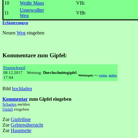
10
Weiße Maus
VIIc
Ungewollter
11
VIIb
Weg
Erläuterungen
Neuen
Weg
eingeben
Kommentare zum Gipfel:
Feuerschweif
08.12.2017
Wertung:
Durchschnittsgipfel
Wertungen: =~
werten
,
ändern
17:04
Bild
hochladen
Kommentar
zum Gipfel eingeben
Schaden
melden
Unfall
eingeben
Zur
Gipfelliste
Zur
Gebietsübersicht
Zur
Hauptseite