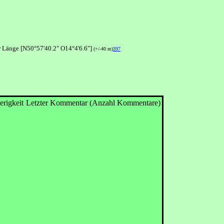
r Länge [N50°57'40.2" O14°4'6.6"]
(+/-40 m)
397
erigkeit
Letzter Kommentar (Anzahl Kommentare)