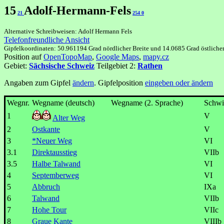
15
Adolf-Hermann-Fels
21
254
0
Alternative Schreibweisen: Adolf Hermann Fels
Telefonfreundliche Ansicht
Gipfelkoordinaten: 50.961194 Grad nördlicher Breite und 14.0685 Grad östliche
Position auf
OpenTopoMap
,
Google Maps
,
mapy.cz
Gebiet:
Sächsische Schweiz
Teilgebiet 2:
Rathen
Angaben zum Gipfel
ändern
. Gipfelposition
eingeben oder ändern
Wegnr.
Wegname (deutsch)
Wegname (2. Sprache)
Schwi
1
V
Alter Weg
2
Ostkante
V
3
*Neuer Weg
VI
3.1
Direktausstieg
VIIb
3.5
Halbe Talwand
VI
4
Septemberweg
VI
5
Abbruch
IXa
6
Talwand
VIIb
7
Hohe Tour
VIIc
8
Graue Kante
VIIIb