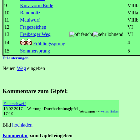
9
Kurz vorm Ende
VIIIb
10
Randnotiz
VIIIa
11
Maulwurf
VIIIb
12
Fragezeichen
VI
13
Freiberger Weg
VI
14
4
Frühlingssprung
15
Sommersprung
5
Erläuterungen
Neuen
Weg
eingeben
Kommentare zum Gipfel:
Feuerschweif
15.02.2017
Wertung:
Durchschnittsgipfel
Wertungen: =~
werten
,
ändern
17:10
Bild
hochladen
Kommentar
zum Gipfel eingeben